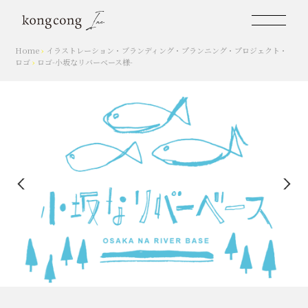
Home
›
イラストレーション
・
ブランディング
・
プランニング
・
プロジェクト
・
ロゴ
›
ロゴ-小坂なリバーベース様-