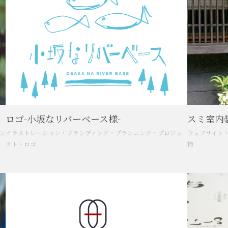
ロゴ-小坂なリバーベース様-
スミ室内
ン
イラストレーション
・
ブランディング
・
プランニング
・
プロジェ
ウェブサイト
クト
・
ロゴ
物