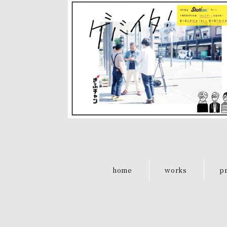
home
works
pr