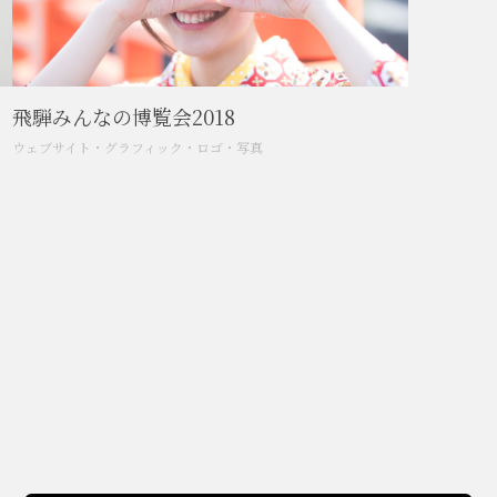
飛騨みんなの博覧会2018
ウェブサイト
・
グラフィック
・
ロゴ
・
写真