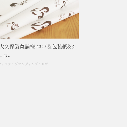
 大久保製菓舗様-ロゴ＆包装紙&シ
ード-
フィック
・
ブランディング
・
ロゴ