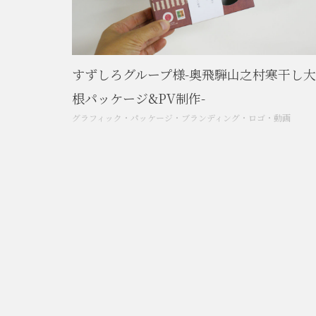
すずしろグループ様-奥飛騨山之村寒干し大
根パッケージ&PV制作-
グラフィック
・
パッケージ
・
ブランディング
・
ロゴ
・
動画