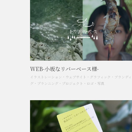
WEB-小坂なリバーベース様-
イラストレーション
・
ウェブサイト
・
グラフィック
・
ブランディ
グ
・
プランニング
・
プロジェクト
・
ロゴ
・
写真