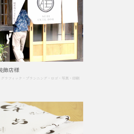
装飾店様
・
グラフィック
・
プランニング
・
ロゴ
・
写真
・
印刷