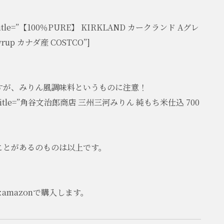
”JP” title=”【100％PURE】 KIRKLAND カークランド Aグレ
yrup カナダ産 COSTCO”]
すが、みりん風調味料というものに注意！
e=”JP” title=”角谷文治郎商店 三州三河みりん 純もち米仕込 700
ことがあるのものは以上です。
mazonで購入します。