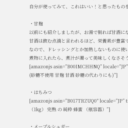
自分が使ってみて、これはいい！と思ったもの
・甘麹
以前にも紹介しましたが、お湯で割れば甘酒に
甘酒は飲む点滴と言われるほど、栄養素が豊富
なので、ドレッシングとか加熱しないものに使
煮物に入れたら、煮汁が濁って美味しくなさそ
[amazonjs asin=”B00IMCHHNQ” locale
(砂糖不使用 甘麹 甘酒 砂糖の代わりにも)”]
・はちみつ
[amazonjs asin=”B017TRZUQ0″ locale=
（1kg） 完熟 の 純粋 蜂蜜 （瓶容器）”]
・メープルシュガー