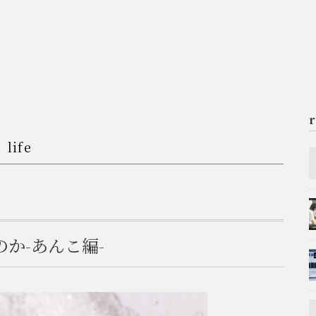
life
か-あんこ編-