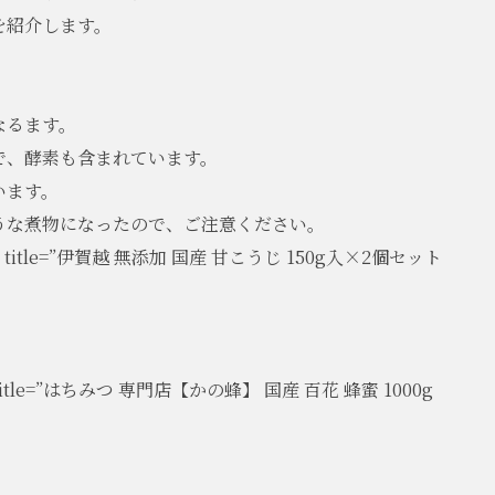
を紹介します。
なるます。
で、酵素も含まれています。
います。
うな煮物になったので、ご注意ください。
=”JP” title=”伊賀越 無添加 国産 甘こうじ 150g入×2個セット
”JP” title=”はちみつ 専門店【かの蜂】 国産 百花 蜂蜜 1000g