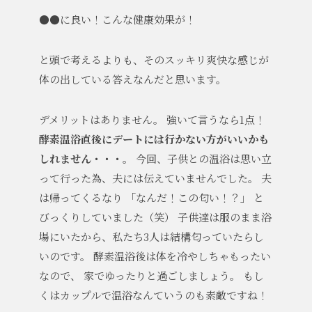
●●に良い！こんな健康効果が！
と頭で考えるよりも、そのスッキリ爽快な感じが
体の出している答えなんだと思います。
デメリットはありません。
強いて言うなら1点！
酵素温浴直後にデートには行かない方がいいかも
しれません・・・。
今回、子供との温浴は思い立
って行った為、夫には伝えていませんでした。
夫
は帰ってくるなり
「なんだ！この匂い！？」
と
びっくりしていました（笑）
子供達は服のまま浴
場にいたから、私たち3人は結構匂っていたらし
いのです。
酵素温浴後は体を冷やしちゃもったい
なので、
家でゆったりと過ごしましょう。
もし
くはカップルで温浴なんていうのも素敵ですね！