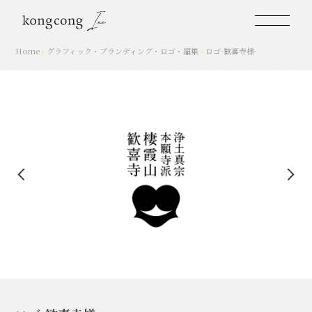
Home
›
グラフィック
・
ブランディング
・
ロゴ
・
編集
›
ロゴ-歓喜寺様-