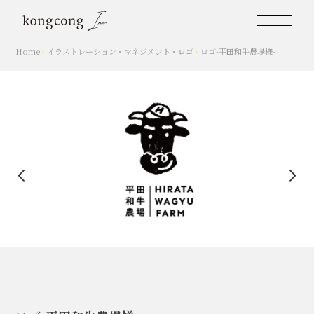
Home
›
イラストレーション
・
マネジメント
・
ロゴ
›
ロゴ-平田和牛農場様-