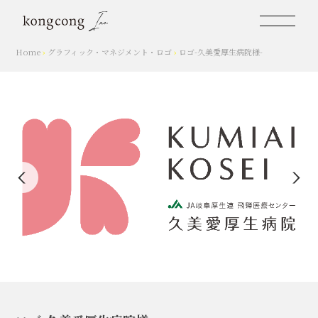
Home
›
グラフィック
・
マネジメント
・
ロゴ
›
ロゴ-久美愛厚生病院様-