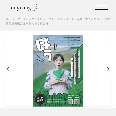
Home
›
グラフィック
・
プロジェクト
・
マネジメント
・
写真
›
求人ポスター -飛騨
蔬菜出荷組合ほうれんそう部会様-